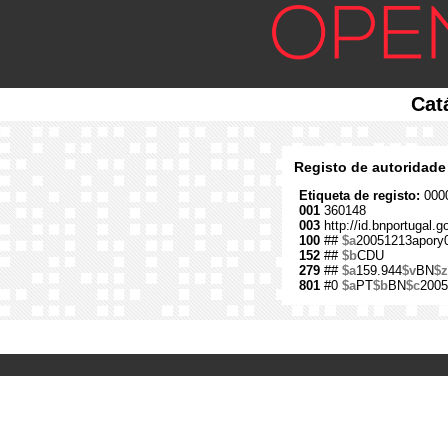
Cat
Registo de autoridade
Etiqueta de registo:
0000
001
360148
003
http://id.bnportugal.
100
##
$a
20051213apory
152
##
$b
CDU
279
##
$a
159.944
$v
BN
$z
801
#0
$a
PT
$b
BN
$c
2005