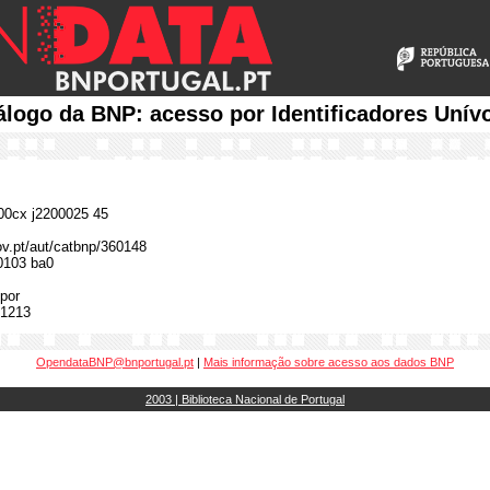
álogo da BNP: acesso por Identificadores Unív
0cx j2200025 45
gov.pt/aut/catbnp/360148
0103 ba0
por
1213
OpendataBNP@bnportugal.pt
|
Mais informação sobre acesso aos dados BNP
2003 | Biblioteca Nacional de Portugal