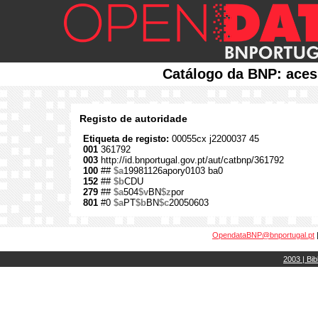
Catálogo da BNP: aces
Registo de autoridade
Etiqueta de registo:
00055cx j2200037 45
001
361792
003
http://id.bnportugal.gov.pt/aut/catbnp/361792
100
##
$a
19981126apory0103 ba0
152
##
$b
CDU
279
##
$a
504
$v
BN
$z
por
801
#0
$a
PT
$b
BN
$c
20050603
OpendataBNP@bnportugal.pt
2003 | Bib