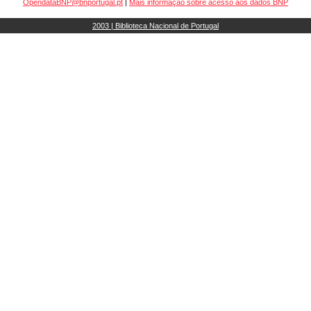
OpendataBNP@bnportugal.pt
|
Mais informação sobre acesso aos dados BNP
2003 | Biblioteca Nacional de Portugal