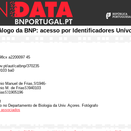
álogo da BNP: acesso por Identificadores Unív
8cx a2200097 45
gov.pt/aut/catbnp/370235
0103 ba0
nio Manuel de Frias,
$f
1946-
io M. de Frias
$3
940103
ias
$3
1905196
t
co no Departamento de Biologia da Univ. Açores. Fotógrafo
os associados