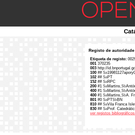
Cat
Registo de autoridade
Etiqueta de registo:
0029
001
370235
003
http://id.bnportugal.
100
##
$a
19981127apory
102
##
$a
PT
152
##
$a
RPC
200
#1
$a
Martins,
$b
Antó
400
#1
$a
Martins,
$b
Antón
400
#1
$a
Martins,
$b
A. Fr
801
#0
$a
PT
$b
BN
810
##
$a
Vila Franca Isle
830
##
$a
Prof. Catedráti
ver registos bibliográfic