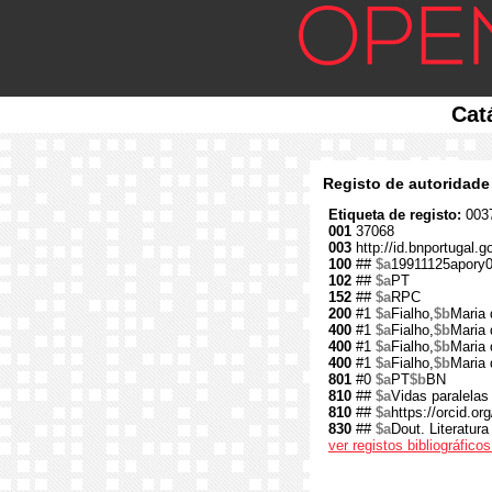
Cat
Registo de autoridade
Etiqueta de registo:
0037
001
37068
003
http://id.bnportugal.g
100
##
$a
19911125apory
102
##
$a
PT
152
##
$a
RPC
200
#1
$a
Fialho,
$b
Maria
400
#1
$a
Fialho,
$b
Maria
400
#1
$a
Fialho,
$b
Maria
400
#1
$a
Fialho,
$b
Maria 
801
#0
$a
PT
$b
BN
810
##
$a
Vidas paralelas
810
##
$a
https://orcid.o
830
##
$a
Dout. Literatur
ver registos bibliográfic