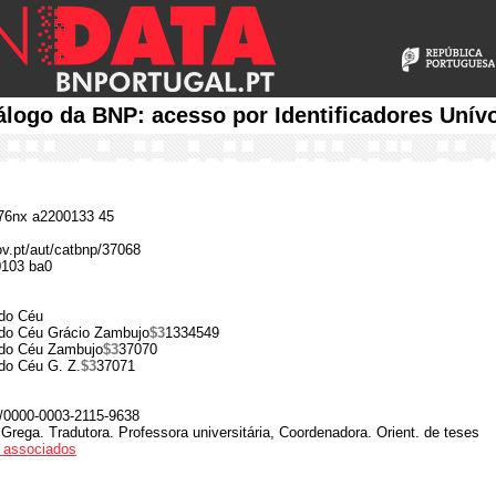
álogo da BNP: acesso por Identificadores Unív
6nx a2200133 45
ov.pt/aut/catbnp/37068
0103 ba0
 do Céu
 do Céu Grácio Zambujo
$3
1334549
 do Céu Zambujo
$3
37070
do Céu G. Z.
$3
37071
rg/0000-0003-2115-9638
a Grega. Tradutora. Professora universitária, Coordenadora. Orient. de teses
os associados