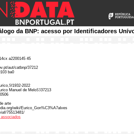
álogo da BNP: acesso por Identificadores Unív
4cx a2200145 45
ov.pt/aut/catbnp/37212
0103 ba0
urico,
$f
1932-2022
urico Manuel de Melo
$3
37213
0506
de arte
ipedia.org/wiki/Eurico_Gon%C3%A7alves
/viaf/75513481/
os associados