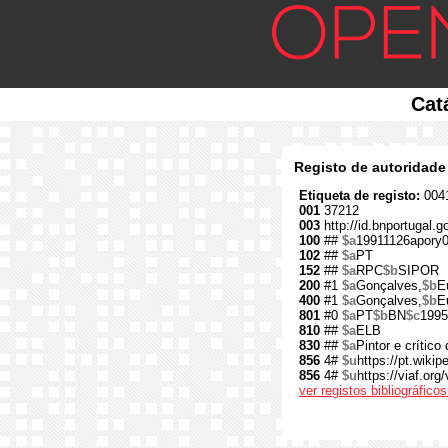
Cat
Registo de autoridade
Etiqueta de registo:
0041
001
37212
003
http://id.bnportugal.g
100
##
$a
19911126apory
102
##
$a
PT
152
##
$a
RPC
$b
SIPOR
200
#1
$a
Gonçalves,
$b
E
400
#1
$a
Gonçalves,
$b
E
801
#0
$a
PT
$b
BN
$c
1995
810
##
$a
ELB
830
##
$a
Pintor e crítico 
856
4#
$u
https://pt.wik
856
4#
$u
https://viaf.org
ver registos bibliográfic