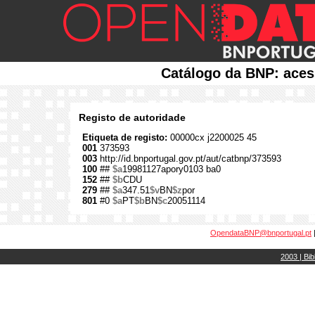
Catálogo da BNP: aces
Registo de autoridade
Etiqueta de registo:
00000cx j2200025 45
001
373593
003
http://id.bnportugal.gov.pt/aut/catbnp/373593
100
##
$a
19981127apory0103 ba0
152
##
$b
CDU
279
##
$a
347.51
$v
BN
$z
por
801
#0
$a
PT
$b
BN
$c
20051114
OpendataBNP@bnportugal.pt
2003 | Bib