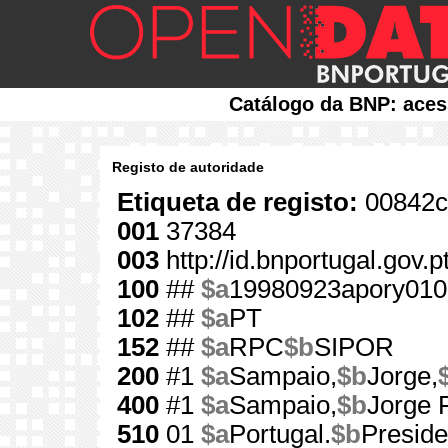
Catálogo da BNP: aces
Registo de autoridade
Etiqueta de registo:
00842c
001
37384
003
http://id.bnportugal.gov.
100
##
$a
19980923apory010
102
##
$a
PT
152
##
$a
RPC
$b
SIPOR
200
#1
$a
Sampaio,
$b
Jorge,
400
#1
$a
Sampaio,
$b
Jorge 
510
01
$a
Portugal.
$b
Preside