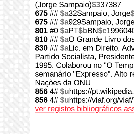
(Jorge Sampaio)
$3
37387
675
##
$a
32Sampaio, Jorge
675
##
$a
929Sampaio, Jorg
801
#0
$a
PT
$b
BN
$c
199604
810
##
$a
O Grande Livro do
830
##
$a
Lic. em Direito. Ad
Partido Socialista, Presiden
1995. Colaborou no "O Tempo
semanário "Expresso". Alto r
Nações da ONU
856
4#
$u
https://pt.wikipedi
856
4#
$u
https://viaf.org/via
ver registos bibliográficos a