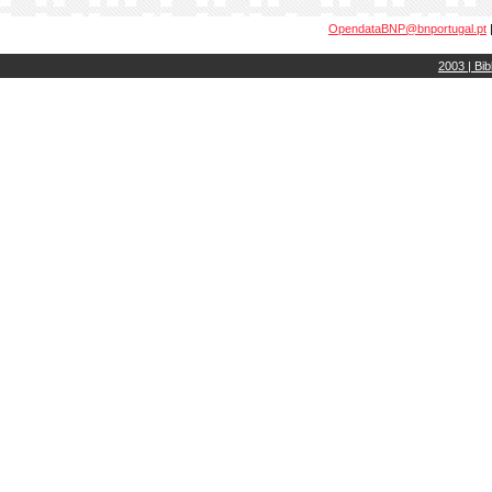
OpendataBNP@bnportugal.pt
2003 | Bib