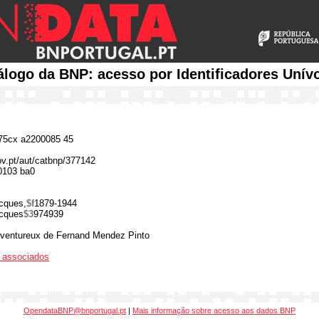
álogo da BNP: acesso por Identificadores Unív
5cx a2200085 45
gov.pt/aut/catbnp/377142
0103 ba0
cques,
$f
1879-1944
cques
$3
974939
ventureux de Fernand Mendez Pinto
os associados
OpendataBNP@bnportugal.pt
|
Mais informação sobre acesso aos dados BNP