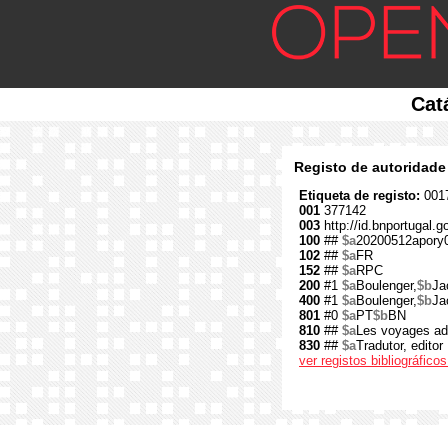
Cat
Registo de autoridade
Etiqueta de registo:
0017
001
377142
003
http://id.bnportugal.
100
##
$a
20200512apory
102
##
$a
FR
152
##
$a
RPC
200
#1
$a
Boulenger,
$b
Ja
400
#1
$a
Boulenger,
$b
Ja
801
#0
$a
PT
$b
BN
810
##
$a
Les voyages ad
830
##
$a
Tradutor, editor
ver registos bibliográfic