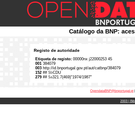
Catálogo da BNP: aces
Registo de autoridade
Etiqueta de registo:
00000nx j22000253 45
001
384079
003
http://id.bnportugal.gov.pt/aut/catbnp/384079
152
##
$b
CDU
279
##
$a
321.7(469)"1974/1987"
OpendataBNP@bnportugal.pt
2003 | Bib