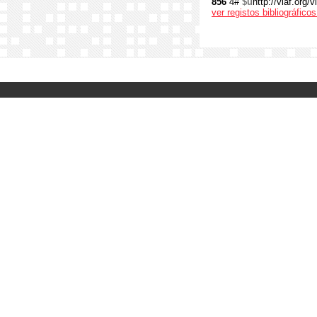
856
4#
$u
http://viaf.org/
ver registos bibliográfic