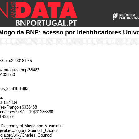
álogo da BNP: acesso por Identificadores Unív
3cx a2200181 45
ov.pt/aut/catbnp/38487
0103 ba0
les,
$f
1818-1893
44
3
1054304
les-François
$3
38488
ranceses
$z
Séc. 19
$3
1286360
BN
$z
por
Dictionary of Music and Musicians
rg/wiki/Category:Gounod,_Charles
pedia.org/wiki/Charles_Gounod