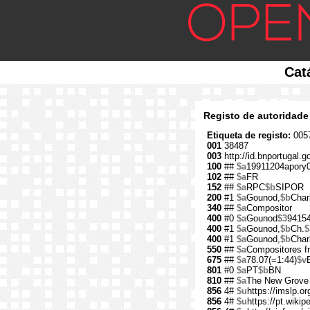
Cat
Registo de autoridade
Etiqueta de registo:
0057
001
38487
003
http://id.bnportugal.g
100
##
$a
19911204apory
102
##
$a
FR
152
##
$a
RPC
$b
SIPOR
200
#1
$a
Gounod,
$b
Char
340
##
$a
Compositor
400
#0
$a
Gounod
$3
9415
400
#1
$a
Gounod,
$b
Ch.
$
400
#1
$a
Gounod,
$b
Char
550
##
$a
Compositores f
675
##
$a
78.07(=1:44)
$v
801
#0
$a
PT
$b
BN
810
##
$a
The New Grove 
856
4#
$u
https://imslp.o
856
4#
$u
https://pt.wiki