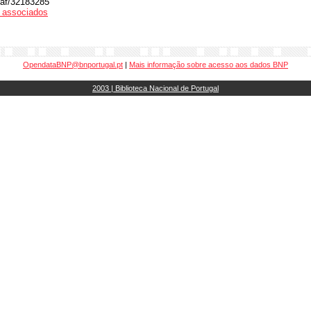
viaf/32183285
os associados
OpendataBNP@bnportugal.pt
|
Mais informação sobre acesso aos dados BNP
2003 | Biblioteca Nacional de Portugal