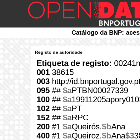
Catálogo da BNP: aces
Registo de autoridade
Etiqueta de registo:
00241n
001
38615
003
http://id.bnportugal.gov.
095
##
$a
PTBN00027339
100
##
$a
19911205apory010
102
##
$a
PT
152
##
$a
RPC
200
#1
$a
Queirós,
$b
Ana
400
#1
$a
Queiroz,
$b
Ana
$3
3