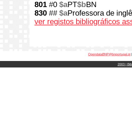
801
#0
$a
PT
$b
BN
830
##
$a
Professora de ingl
ver registos bibliográficos a
OpendataBNP@bnportugal.pt
2003 | Bib