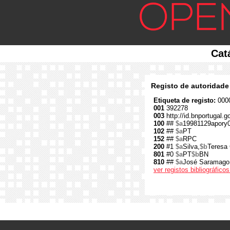
Cat
Registo de autoridade
Etiqueta de registo:
0000
001
392278
003
http://id.bnportugal.
100
##
$a
19981129apory
102
##
$a
PT
152
##
$a
RPC
200
#1
$a
Silva,
$b
Teresa 
801
#0
$a
PT
$b
BN
810
##
$a
José Saramago :
ver registos bibliográfic