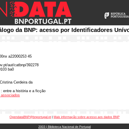
álogo da BNP: acesso por Identificadores Unív
0nx a22000253 45
gov.pt/aut/catbnp/392278
0103 ba0
Cristina Cerdeira da
 entre a história e a ficção
os associados
OpendataBNP@bnportugal.pt
|
Mais informação sobre acesso aos dados BNP
2003 | Biblioteca Nacional de Portugal