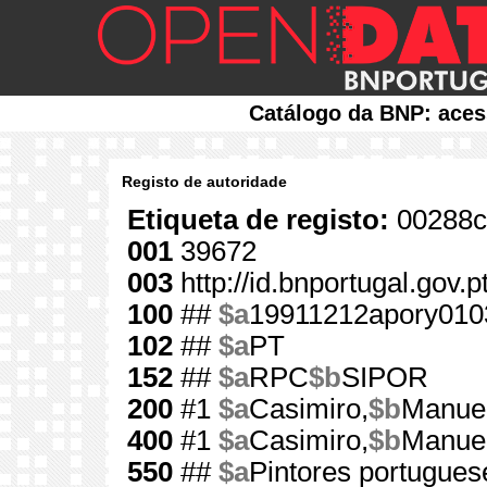
Catálogo da BNP: aces
Registo de autoridade
Etiqueta de registo:
00288c
001
39672
003
http://id.bnportugal.gov.
100
##
$a
19911212apory010
102
##
$a
PT
152
##
$a
RPC
$b
SIPOR
200
#1
$a
Casimiro,
$b
Manuel
400
#1
$a
Casimiro,
$b
Manue
550
##
$a
Pintores portugues