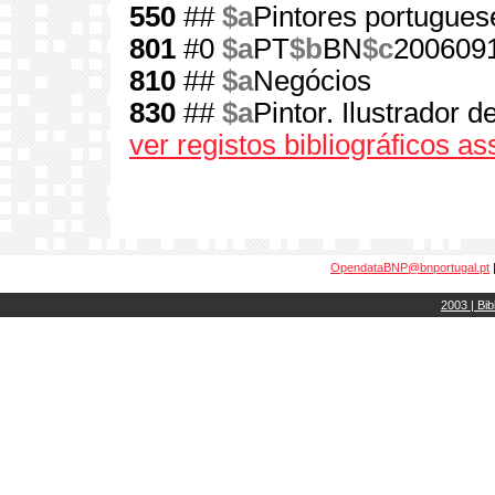
550
##
$a
Pintores portugues
801
#0
$a
PT
$b
BN
$c
200609
810
##
$a
Negócios
830
##
$a
Pintor. Ilustrador 
ver registos bibliográficos a
OpendataBNP@bnportugal.pt
2003 | Bib