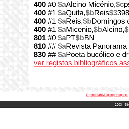
400
#0
$a
Alcino Micénio,
$c
p
400
#1
$a
Quita,
$b
Reis
$3
39
400
#1
$a
Reis,
$b
Domingos 
400
#1
$a
Micenio,
$b
Alcino,
$
801
#0
$a
PT
$b
BN
810
##
$a
Revista Panorama 
830
##
$a
Poeta bucólico e d
ver registos bibliográficos a
OpendataBNP@bnportugal.pt
2003 | Bib