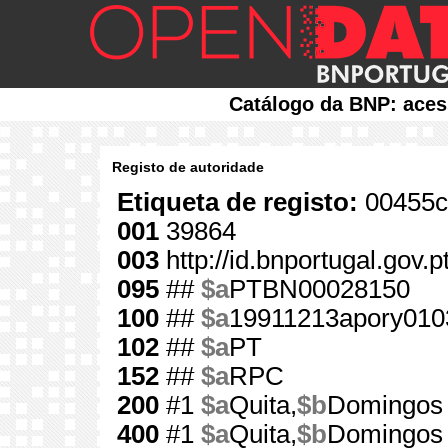
Catálogo da BNP: aces
Registo de autoridade
Etiqueta de registo:
00455c
001
39864
003
http://id.bnportugal.gov.
095
##
$a
PTBN00028150
100
##
$a
19911213apory010
102
##
$a
PT
152
##
$a
RPC
200
#1
$a
Quita,
$b
Domingos 
400
#1
$a
Quita,
$b
Domingos 