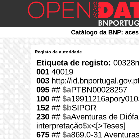
Catálogo da BNP: aces
Registo de autoridade
Etiqueta de registo:
00328n
001
40019
003
http://id.bnportugal.gov.
095
##
$a
PTBN00028257
100
##
$a
19911216apory010
152
##
$b
SIPOR
230
##
$a
Aventuras de Diófa
interpretação
$x
<[>Teses]
675
##
$a
869.0-31 Aventuras