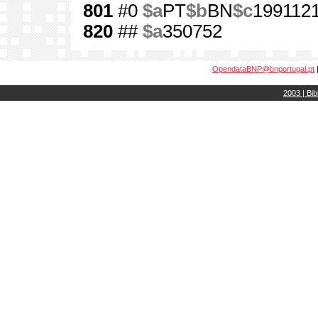
801
#0
$a
PT
$b
BN
$c
199112
820
##
$a
350752
OpendataBNP@bnportugal.pt
2003 | Bib