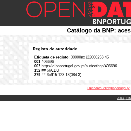
Catálogo da BNP: aces
Registo de autoridade
Etiqueta de registo:
00000nx j22000253 45
001
406696
003
http://id.bnportugal.gov.pt/aut/catbnp/406696
152
##
$b
CDU
279
##
$a
915.123.18(084.3)
OpendataBNP@bnportugal.pt
2003 | Bib