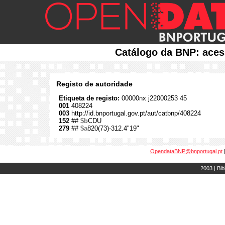
Catálogo da BNP: aces
Registo de autoridade
Etiqueta de registo:
00000nx j22000253 45
001
408224
003
http://id.bnportugal.gov.pt/aut/catbnp/408224
152
##
$b
CDU
279
##
$a
820(73)-312.4"19"
OpendataBNP@bnportugal.pt
2003 | Bib