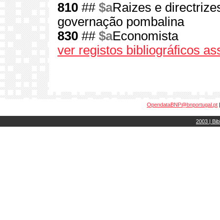
810
##
$a
Raizes e directrize
governação pombalina
830
##
$a
Economista
ver registos bibliográficos a
OpendataBNP@bnportugal.pt
2003 | Bib