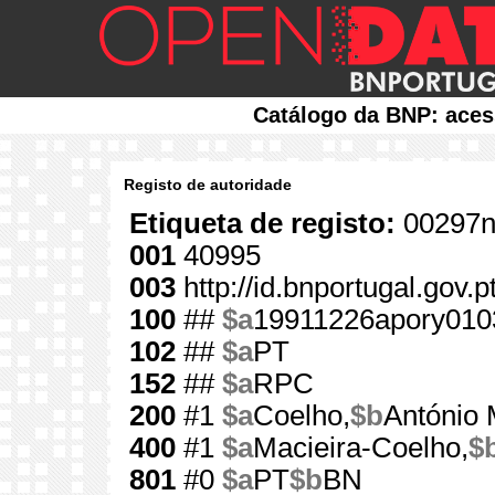
Catálogo da BNP: aces
Registo de autoridade
Etiqueta de registo:
00297n
001
40995
003
http://id.bnportugal.gov.
100
##
$a
19911226apory010
102
##
$a
PT
152
##
$a
RPC
200
#1
$a
Coelho,
$b
António 
400
#1
$a
Macieira-Coelho,
$
801
#0
$a
PT
$b
BN