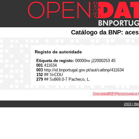
Catálogo da BNP: aces
Registo de autoridade
Etiqueta de registo:
00000nx j22000253 45
001
411634
003
http://id.bnportugal.gov.pt/aut/catbnp/411634
152
##
$b
CDU
279
##
$a
869.0-7 Pacheco, L.
OpendataBNP@bnportugal.pt
2003 | Bib