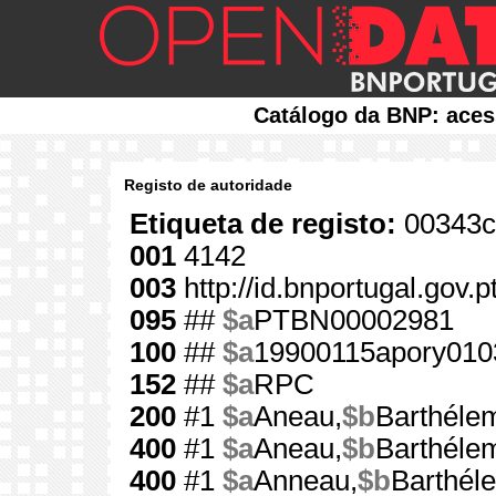
Catálogo da BNP: aces
Registo de autoridade
Etiqueta de registo:
00343c
001
4142
003
http://id.bnportugal.gov.
095
##
$a
PTBN00002981
100
##
$a
19900115apory010
152
##
$a
RPC
200
#1
$a
Aneau,
$b
Barthéle
400
#1
$a
Aneau,
$b
Barthéle
400
#1
$a
Anneau,
$b
Barthél