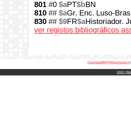
801
#0
$a
PT
$b
BN
810
##
$a
Gr. Enc. Luso-Bras
830
##
$9
FR
$a
Historiador. J
ver registos bibliográficos a
OpendataBNP@bnportugal.pt
2003 | Bib