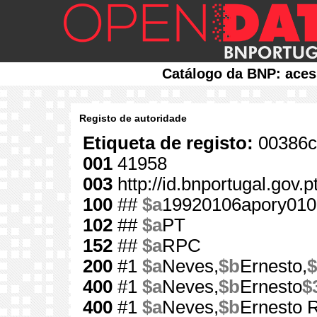
Catálogo da BNP: aces
Registo de autoridade
Etiqueta de registo:
00386c
001
41958
003
http://id.bnportugal.gov.
100
##
$a
19920106apory010
102
##
$a
PT
152
##
$a
RPC
200
#1
$a
Neves,
$b
Ernesto,
$
400
#1
$a
Neves,
$b
Ernesto
$
400
#1
$a
Neves,
$b
Ernesto 