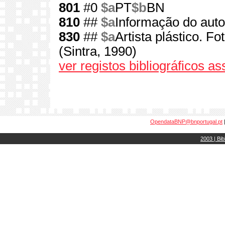
801
#0
$a
PT
$b
BN
810
##
$a
Informação do auto
830
##
$a
Artista plástico. Fo
(Sintra, 1990)
ver registos bibliográficos a
OpendataBNP@bnportugal.pt
2003 | Bib