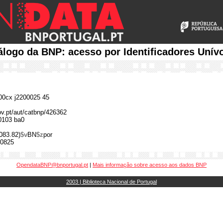
álogo da BNP: acesso por Identificadores Unív
0cx j2200025 45
gov.pt/aut/catbnp/426362
0103 ba0
083.82)
$v
BN
$z
por
0825
OpendataBNP@bnportugal.pt
|
Mais informação sobre acesso aos dados BNP
2003 | Biblioteca Nacional de Portugal