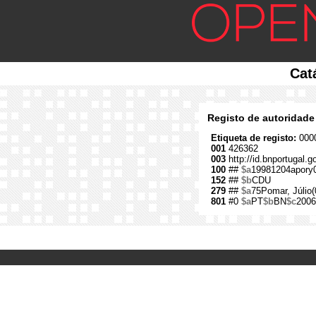
Cat
Registo de autoridade
Etiqueta de registo:
0000
001
426362
003
http://id.bnportugal.
100
##
$a
19981204apory
152
##
$b
CDU
279
##
$a
75Pomar, Júlio(
801
#0
$a
PT
$b
BN
$c
2006