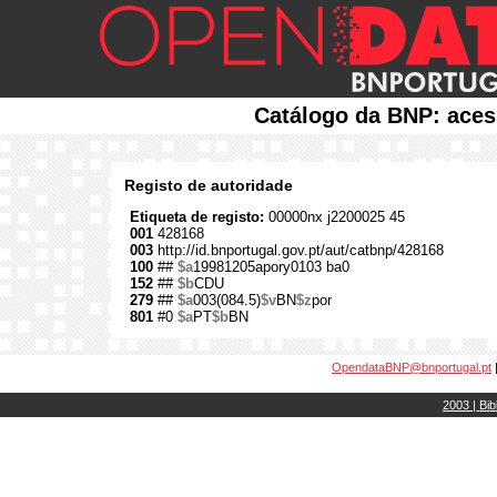
Catálogo da BNP: aces
Registo de autoridade
Etiqueta de registo:
00000nx j2200025 45
001
428168
003
http://id.bnportugal.gov.pt/aut/catbnp/428168
100
##
$a
19981205apory0103 ba0
152
##
$b
CDU
279
##
$a
003(084.5)
$v
BN
$z
por
801
#0
$a
PT
$b
BN
OpendataBNP@bnportugal.pt
2003 | Bib