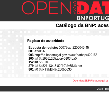
Catálogo da BNP: aces
Registo de autoridade
Etiqueta de registo:
00078cx j2200049 45
001
429156
003
http://id.bnportugal.gov.pt/aut/catbnp/429156
100
##
$a
19981205apory0103 ba0
152
##
$b
CDU
279
##
$a
821.134.3-82"19"
$v
BN
$z
por
801
#0
$a
PT
$b
BN
$c
20050630
OpendataBNP@bnportugal.pt
2003 | Bib