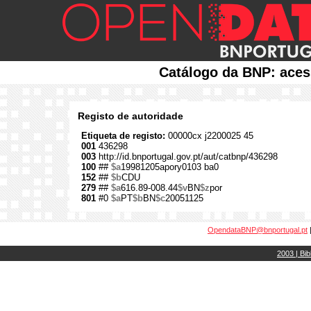
Catálogo da BNP: aces
Registo de autoridade
Etiqueta de registo:
00000cx j2200025 45
001
436298
003
http://id.bnportugal.gov.pt/aut/catbnp/436298
100
##
$a
19981205apory0103 ba0
152
##
$b
CDU
279
##
$a
616.89-008.44
$v
BN
$z
por
801
#0
$a
PT
$b
BN
$c
20051125
OpendataBNP@bnportugal.pt
2003 | Bib