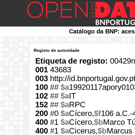
Catálogo da BNP: aces
Registo de autoridade
Etiqueta de registo:
00429n
001
43683
003
http://id.bnportugal.gov.
100
##
$a
19920117apory010
102
##
$a
IT
152
##
$a
RPC
200
#0
$a
Cícero,
$f
106 a.C.-
400
#1
$a
Cícero,
$b
Marco Tú
400
#1
$a
Cicerus,
$b
Marcus 