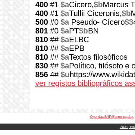
400
#1
$a
Cicero,
$b
Marcus Tu
400
#1
$a
Tullii Ciceronis,
$b
500
#0
$a
Pseudo- Cícero
$3
801
#0
$a
PT
$b
BN
810
##
$a
ELBC
810
##
$a
EPB
810
##
$a
Textos filosóficos
830
##
$a
Político, filósofo 
856
4#
$u
https://www.wikida
ver registos bibliográficos a
OpendataBNP@bnportugal.pt
2003 | Bib