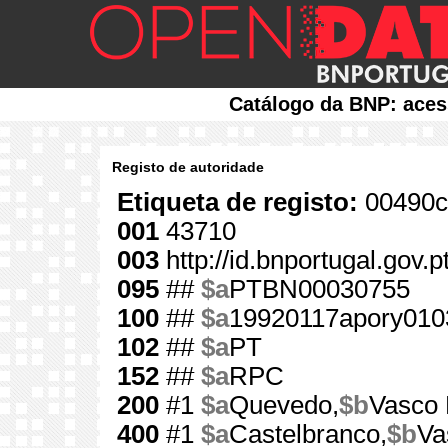
Catálogo da BNP: aces
Registo de autoridade
Etiqueta de registo:
00490c
001
43710
003
http://id.bnportugal.gov.
095
##
$a
PTBN00030755
100
##
$a
19920117apory010
102
##
$a
PT
152
##
$a
RPC
200
#1
$a
Quevedo,
$b
Vasco 
400
#1
$a
Castelbranco,
$b
Va