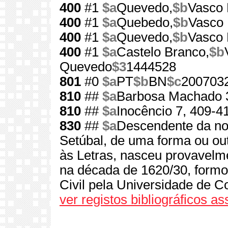
400
#1
$a
Quevedo,
$b
Vasco 
400
#1
$a
Quebedo,
$b
Vasco
400
#1
$a
Quevedo,
$b
Vasco 
400
#1
$a
Castelo Branco,
$b
Quevedo
$3
1444528
801
#0
$a
PT
$b
BN
$c
200703
810
##
$a
Barbosa Machado 
810
##
$a
Inocêncio 7, 409-4
830
##
$a
Descendente da no
Setúbal, de uma forma ou out
às Letras, nasceu provavelm
na década de 1620/30, form
Civil pela Universidade de C
ver registos bibliográficos a