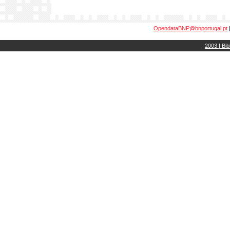
OpendataBNP@bnportugal.pt
2003 | Bib