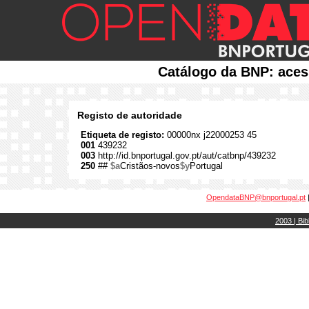
Catálogo da BNP: aces
Registo de autoridade
Etiqueta de registo:
00000nx j22000253 45
001
439232
003
http://id.bnportugal.gov.pt/aut/catbnp/439232
250
##
$a
Cristãos-novos
$y
Portugal
OpendataBNP@bnportugal.pt
2003 | Bib