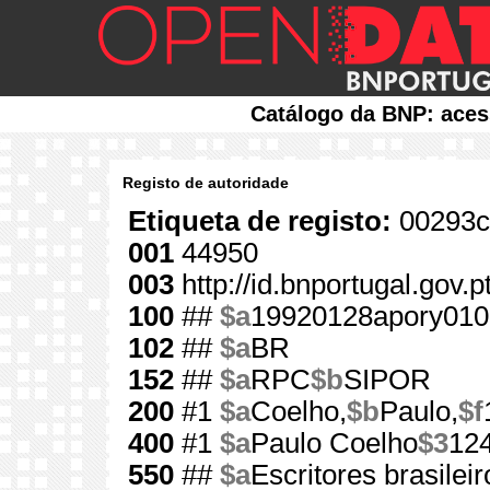
Catálogo da BNP: aces
Registo de autoridade
Etiqueta de registo:
00293c
001
44950
003
http://id.bnportugal.gov.
100
##
$a
19920128apory010
102
##
$a
BR
152
##
$a
RPC
$b
SIPOR
200
#1
$a
Coelho,
$b
Paulo,
$f
400
#1
$a
Paulo Coelho
$3
12
550
##
$a
Escritores brasileir