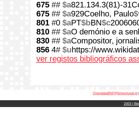
675
##
$a
821.134.3(81)-31C
675
##
$a
929Coelho, Paulo
$
801
#0
$a
PT
$b
BN
$c
200606
810
##
$a
O demónio e a sen
830
##
$a
Compositor, jornalis
856
4#
$u
https://www.wikida
ver registos bibliográficos a
OpendataBNP@bnportugal.pt
2003 | Bib