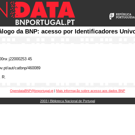
álogo da BNP: acesso por Identificadores Unív
0nx j22000253 45
gov.pt/aut/catbnp/460089
. R.
OpendataBNP@bnportugal.pt
|
Mais informação sobre acesso aos dados BNP
2003 | Biblioteca Nacional de Portugal