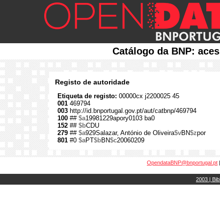
Catálogo da BNP: aces
Registo de autoridade
Etiqueta de registo:
00000cx j2200025 45
001
469794
003
http://id.bnportugal.gov.pt/aut/catbnp/469794
100
##
$a
19981229apory0103 ba0
152
##
$b
CDU
279
##
$a
929Salazar, António de Oliveira
$v
BN
$z
por
801
#0
$a
PT
$b
BN
$c
20060209
OpendataBNP@bnportugal.pt
2003 | Bib