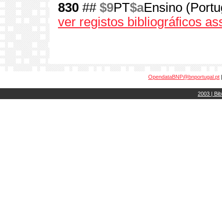
830
##
$9
PT
$a
Ensino (Port
ver registos bibliográficos a
OpendataBNP@bnportugal.pt
2003 | Bib