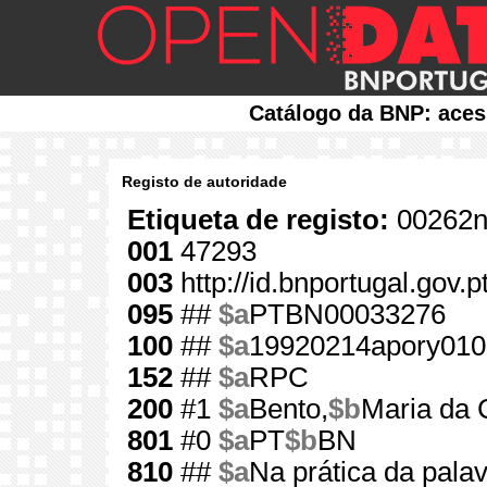
Catálogo da BNP: aces
Registo de autoridade
Etiqueta de registo:
00262n
001
47293
003
http://id.bnportugal.gov.
095
##
$a
PTBN00033276
100
##
$a
19920214apory010
152
##
$a
RPC
200
#1
$a
Bento,
$b
Maria da 
801
#0
$a
PT
$b
BN
810
##
$a
Na prática da pala