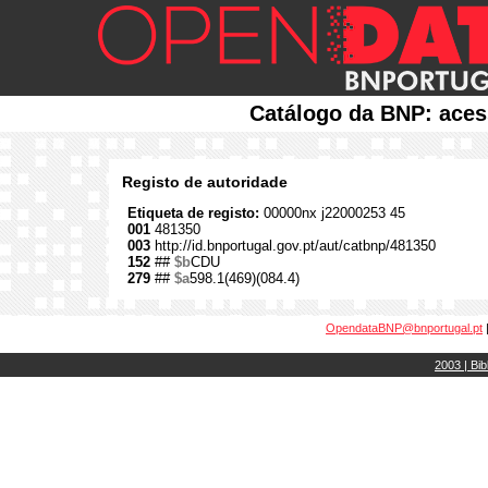
Catálogo da BNP: aces
Registo de autoridade
Etiqueta de registo:
00000nx j22000253 45
001
481350
003
http://id.bnportugal.gov.pt/aut/catbnp/481350
152
##
$b
CDU
279
##
$a
598.1(469)(084.4)
OpendataBNP@bnportugal.pt
2003 | Bib