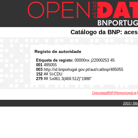
Catálogo da BNP: aces
Registo de autoridade
Etiqueta de registo:
00000nx j22000253 45
001
485055
003
http://id.bnportugal.gov.pt/aut/catbnp/485055
152
##
$b
CDU
279
##
$a
061.3(469.512)"1988"
OpendataBNP@bnportugal.pt
2003 | Bib