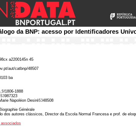
álogo da BNP: acesso por Identificadores Unív
8cx a2200145n 45
ov.pt/aut/catbnp/48507
0103 ba
,
$f
1806-1888
é
$3
987323
Marie Napoléon Desiré
$3
48508
Biographie Générale
do dos autores clássicos, Director da Escola Normal Francesa e prof. de eloq
os associados