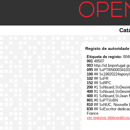
Cat
Registo de autoridade
Etiqueta de registo:
0049
001
48507
003
http://id.bnportugal.g
095
##
$a
PTBN00034103
100
##
$a
19920224apory
102
##
$a
FR
152
##
$a
RPC
200
#1
$a
Nisard,
$b
Desiré
400
#1
$a
Nisard,
$b
Desir
400
#1
$a
Nisard,
$b
Jean 
801
#0
$a
PT
$b
BN
810
##
$a
NUC, Nouvelle 
830
##
$a
Escritor dedica
France
ver registos bibliográfic