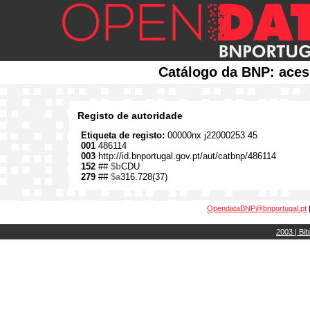
Catálogo da BNP: aces
Registo de autoridade
Etiqueta de registo:
00000nx j22000253 45
001
486114
003
http://id.bnportugal.gov.pt/aut/catbnp/486114
152
##
$b
CDU
279
##
$a
316.728(37)
OpendataBNP@bnportugal.pt
2003 | Bib