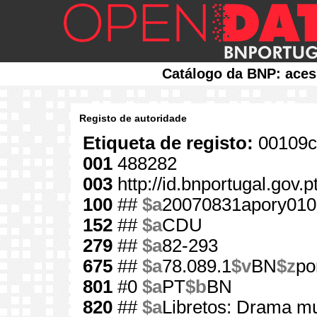
Catálogo da BNP: aces
Registo de autoridade
Etiqueta de registo:
00109c
001
488282
003
http://id.bnportugal.gov.
100
##
$a
20070831apory010
152
##
$a
CDU
279
##
$a
82-293
675
##
$a
78.089.1
$v
BN
$z
po
801
#0
$a
PT
$b
BN
820
##
$a
Libretos: Drama mu