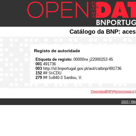
Catálogo da BNP: aces
Registo de autoridade
Etiqueta de registo:
00000nx j22000253 45
001
491736
003
http://id.bnportugal.gov.pt/aut/catbnp/491736
152
##
$b
CDU
279
##
$a
840-3 Sardou, V.
OpendataBNP@bnportugal.pt
2003 | Bib