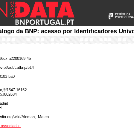
álogo da BNP: acesso por Identificadores Unív
6cx a2200169 45
ov.pt/aut/catbnp/514
0103 ba0
o,
$f
1547-1615?
$3
802684
adrid
H
pedia.org/wiki/Aleman,_Mateo
os associados