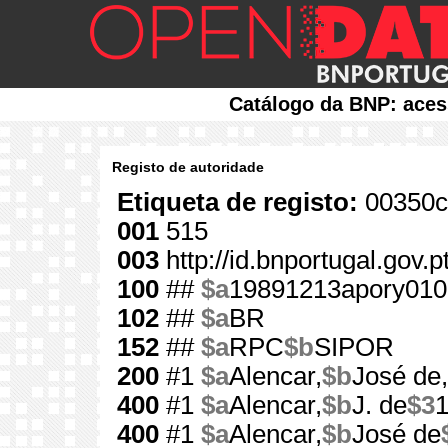
Catálogo da BNP: aces
Registo de autoridade
Etiqueta de registo:
00350c
001
515
003
http://id.bnportugal.gov.p
100
##
$a
19891213apory010
102
##
$a
BR
152
##
$a
RPC
$b
SIPOR
200
#1
$a
Alencar,
$b
José de,
400
#1
$a
Alencar,
$b
J. de
$3
400
#1
$a
Alencar,
$b
José de