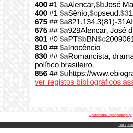
400
#1
$a
Alencar,
$b
José Mar
400
#1
$a
Sênio,
$c
pseud.
$3
1
675
##
$a
821.134.3(81)-31Al
675
##
$a
929Alencar, José d
801
#0
$a
PT
$b
BN
$c
200906
810
##
$a
Inocêncio
830
##
$a
Romancista, dramatu
político brasileiro.
856
4#
$u
https://www.ebiogr
ver registos bibliográficos a
OpendataBNP@bnportugal.pt
2003 | Bib