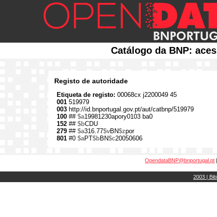
Catálogo da BNP: aces
Registo de autoridade
Etiqueta de registo:
00068cx j2200049 45
001
519979
003
http://id.bnportugal.gov.pt/aut/catbnp/519979
100
##
$a
19981230apory0103 ba0
152
##
$b
CDU
279
##
$a
316.77
$v
BN
$z
por
801
#0
$a
PT
$b
BN
$c
20050606
OpendataBNP@bnportugal.pt
2003 | Bib