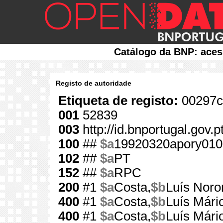
Catálogo da BNP: aces
Registo de autoridade
Etiqueta de registo:
00297c
001
52839
003
http://id.bnportugal.gov.
100
##
$a
19920320apory010
102
##
$a
PT
152
##
$a
RPC
200
#1
$a
Costa,
$b
Luís Noro
400
#1
$a
Costa,
$b
Luís Mári
400
#1
$a
Costa,
$b
Luís Mári