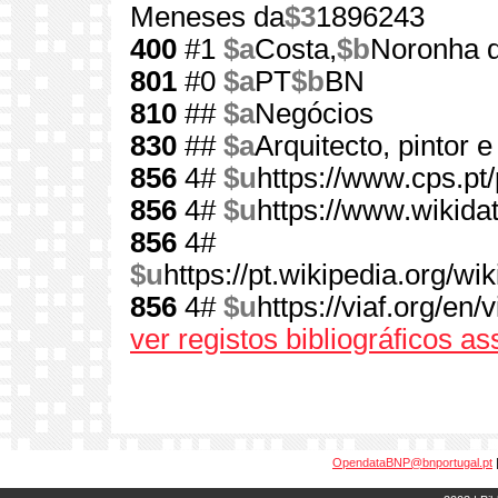
Meneses da
$3
1896243
400
#1
$a
Costa,
$b
Noronha 
801
#0
$a
PT
$b
BN
810
##
$a
Negócios
830
##
$a
Arquitecto, pintor e
856
4#
$u
https://www.cps.pt/
856
4#
$u
https://www.wikida
856
4#
$u
https://pt.wikipedia.or
856
4#
$u
https://viaf.org/en
ver registos bibliográficos a
OpendataBNP@bnportugal.pt