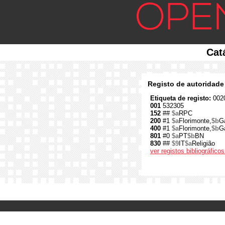
Cat
Registo de autoridade
Etiqueta de registo:
0020
001
532305
152
##
$a
RPC
200
#1
$a
Florimonte,
$b
G
400
#1
$a
Florimonte,
$b
G
801
#0
$a
PT
$b
BN
830
##
$9
IT
$a
Religião
ver registos bibliográfic