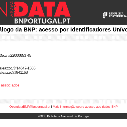
álogo da BNP: acesso por Identificadores Unív
5cx a22000853 45
aleazzo,
$f
1484?-1565
aleazzo
$3
941168
os associados
OpendataBNP@bnportugal.pt
|
Mais informação sobre acesso aos dados BNP
2003 | Biblioteca Nacional de Portugal