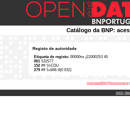
Catálogo da BNP: aces
Registo de autoridade
Etiqueta de registo:
00000nx j22000253 45
001
532577
152
##
$b
CDU
279
##
$a
946.9(0.032)
OpendataBNP@bnportugal.pt
2003 | Bib