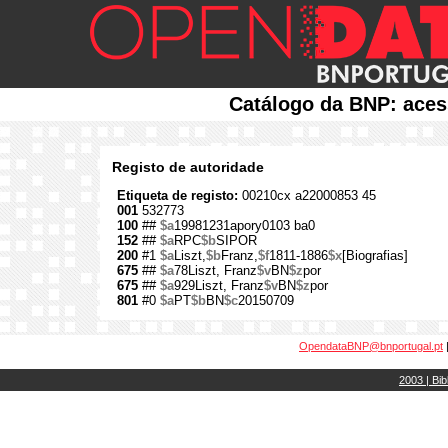
Catálogo da BNP: aces
Registo de autoridade
Etiqueta de registo:
00210cx a22000853 45
001
532773
100
##
$a
19981231apory0103 ba0
152
##
$a
RPC
$b
SIPOR
200
#1
$a
Liszt,
$b
Franz,
$f
1811-1886
$x
[Biografias]
675
##
$a
78Liszt, Franz
$v
BN
$z
por
675
##
$a
929Liszt, Franz
$v
BN
$z
por
801
#0
$a
PT
$b
BN
$c
20150709
OpendataBNP@bnportugal.pt
2003 | Bib