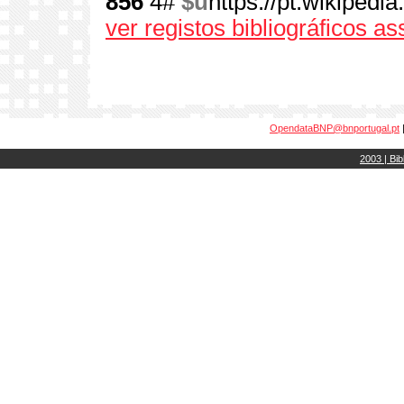
856
4#
$u
https://pt.wikipedi
ver registos bibliográficos a
OpendataBNP@bnportugal.pt
2003 | Bib