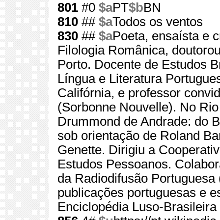
801
#0
$a
PT
$b
BN
810
##
$a
Todos os ventos
830
##
$a
Poeta, ensaísta e 
Filologia Românica, doutoro
Porto. Docente de Estudos Bra
Língua e Literatura Portugue
Califórnia, e professor convi
(Sorbonne Nouvelle). No Rio 
Drummond de Andrade: do Ber
sob orientação de Roland Ba
Genette. Dirigiu a Cooperativ
Estudos Pessoanos. Colabor
da Radiodifusão Portuguesa (
publicações portuguesas e es
Enciclopédia Luso-Brasileira 