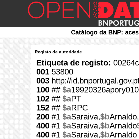
Catálogo da BNP: aces
Registo de autoridade
Etiqueta de registo:
00264c
001
53800
003
http://id.bnportugal.gov.
100
##
$a
19920326apory010
102
##
$a
PT
152
##
$a
RPC
200
#1
$a
Saraiva,
$b
Arnaldo,
400
#1
$a
Saraiva,
$b
Arnaldo
400
#1
$a
Saraiva,
$b
Arnaldo 