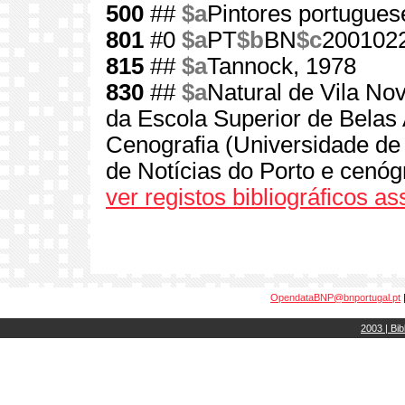
500
##
$a
Pintores portugues
801
#0
$a
PT
$b
BN
$c
200102
815
##
$a
Tannock, 1978
830
##
$a
Natural de Vila No
da Escola Superior de Belas
Cenografia (Universidade de 
de Notícias do Porto e cenóg
ver registos bibliográficos a
OpendataBNP@bnportugal.pt
2003 | Bib