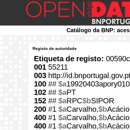
Catálogo da BNP: aces
Registo de autoridade
Etiqueta de registo:
00590c
001
55211
003
http://id.bnportugal.gov.
100
##
$a
19920403apory010
102
##
$a
PT
152
##
$a
RPC
$b
SIPOR
200
#1
$a
Carvalho,
$b
Acácio
400
#1
$a
Carvalho,
$b
Acácio
400
#1
$a
Carvalho,
$b
Acácio