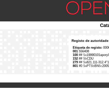
Cat
Registo de autoridade
Etiqueta de registo:
0006
001
556408
100
##
$a
19990101apory
152
##
$b
CDU
279
##
$a
821.111-312.4"1
801
#0
$a
PT
$b
BN
$c
2005