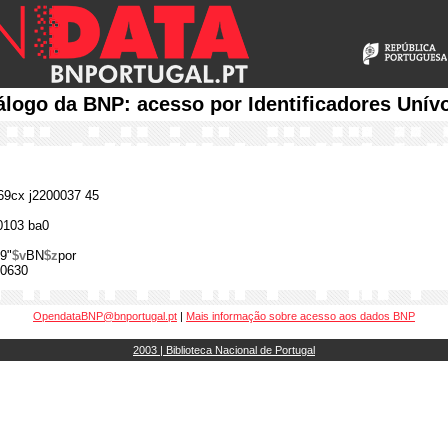
álogo da BNP: acesso por Identificadores Unív
9cx j2200037 45
0103 ba0
9"
$v
BN
$z
por
0630
OpendataBNP@bnportugal.pt
|
Mais informação sobre acesso aos dados BNP
2003 | Biblioteca Nacional de Portugal