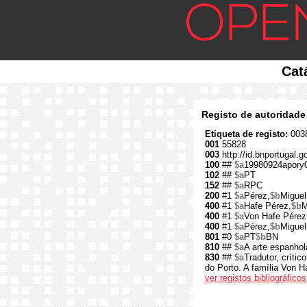
Cat
Registo de autoridade
Etiqueta de registo:
0038
001
55828
003
http://id.bnportugal.g
100
##
$a
19980924apory
102
##
$a
PT
152
##
$a
RPC
200
#1
$a
Pérez,
$b
Miguel
400
#1
$a
Hafe Pérez,
$b
M
400
#1
$a
Von Hafe Pérez
400
#1
$a
Pérez,
$b
Miguel
801
#0
$a
PT
$b
BN
810
##
$a
A arte espanho
830
##
$a
Tradutor, críti
do Porto. A família Von H
ver registos bibliográfic