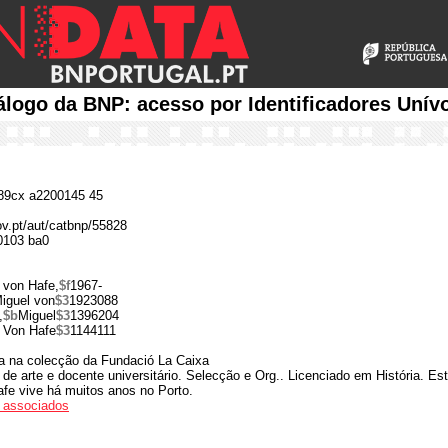
álogo da BNP: acesso por Identificadores Unív
9cx a2200145 45
ov.pt/aut/catbnp/55828
0103 ba0
 von Hafe,
$f
1967-
iguel von
$3
1923088
,
$b
Miguel
$3
1396204
 Von Hafe
$3
1144111
la na colecção da Fundació La Caixa
co de arte e docente universitário. Selecção e Org.. Licenciado em História. 
afe vive há muitos anos no Porto.
os associados