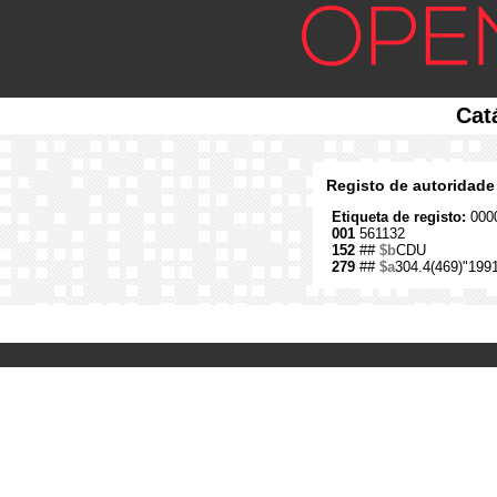
Cat
Registo de autoridade
Etiqueta de registo:
0000
001
561132
152
##
$b
CDU
279
##
$a
304.4(469)"199