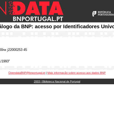
álogo da BNP: acesso por Identificadores Unív
0nx j22000253 45
1/1993"
OpendataBNP@bnportugal.pt
|
Mais informação sobre acesso aos dados BNP
2003 | Biblioteca Nacional de Portugal